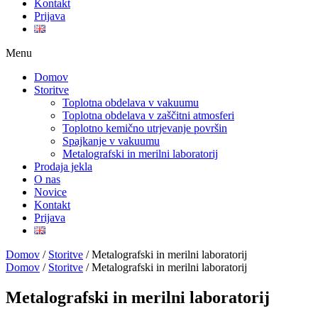
Kontakt
Prijava
Menu
Domov
Storitve
Toplotna obdelava v vakuumu
Toplotna obdelava v zaščitni atmosferi
Toplotno kemično utrjevanje površin
Spajkanje v vakuumu
Metalografski in merilni laboratorij
Prodaja jekla
O nas
Novice
Kontakt
Prijava
Domov
/
Storitve
/
Metalografski in merilni laboratorij
Domov
/
Storitve
/
Metalografski in merilni laboratorij
Metalografski in merilni laboratorij