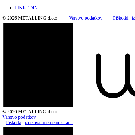
LINKEDIN
©
2026
METALLING d.o.o .
|
Varstvo podatkov
|
Piškotki
|
i
©
2026
METALLING d.o.o .
Varstvo podatkov
Piškotki
|
izdelava internetne strani: