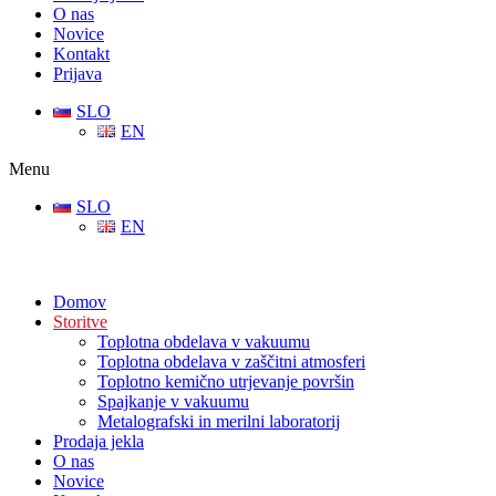
O nas
Novice
Kontakt
Prijava
SLO
EN
Menu
SLO
EN
Domov
Storitve
Toplotna obdelava v vakuumu
Toplotna obdelava v zaščitni atmosferi
Toplotno kemično utrjevanje površin
Spajkanje v vakuumu
Metalografski in merilni laboratorij
Prodaja jekla
O nas
Novice